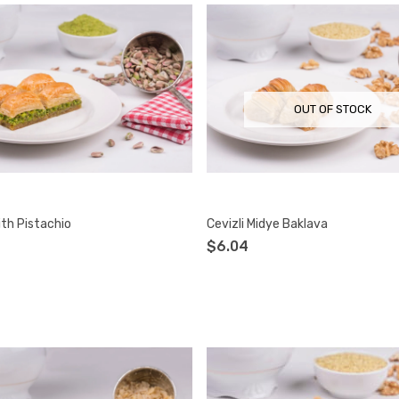
OUT OF STOCK
th Pistachio
Cevizli Midye Baklava
$6.04