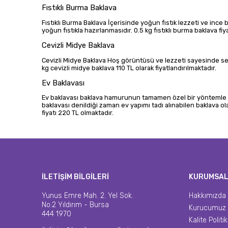
Fıstıklı Burma Baklava
Fıstıklı Burma Baklava İçerisinde yoğun fıstık lezzeti ve ince b
yoğun fıstıkla hazırlanmasıdır. 0.5 kg fıstıklı burma baklava fi
Cevizli Midye Baklava
Cevizli Midye Baklava Hoş görüntüsü ve lezzeti sayesinde sevi
kg cevizli midye baklava 110 TL olarak fiyatlandırılmaktadır.
Ev Baklavası
Ev baklavası baklava hamurunun tamamen özel bir yöntemle hazır
baklavası denildiği zaman ev yapımı tadı alınabilen baklava olar
fiyatı 220 TL olmaktadır.
İLETİŞİM BİLGİLERİ
KURUMSA
Yunus Emre Mah. 2. Yel Sok.
Hakkımızda
No:2 Yıldırım - Bursa
Kurucumuz
444 1970
Kalite Polit