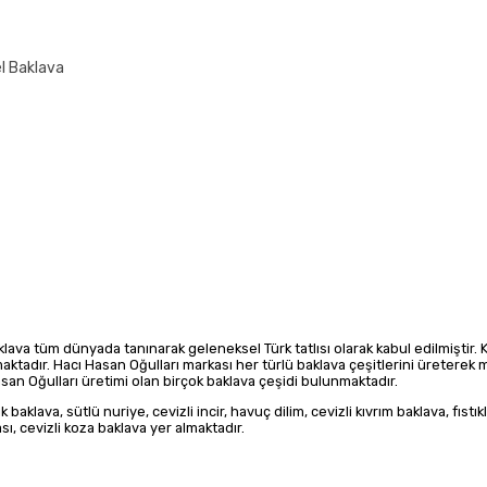
el Baklava
aklava tüm dünyada tanınarak geleneksel Türk tatlısı olarak kabul edilmiştir.
lmaktadır. Hacı Hasan Oğulları markası her türlü baklava çeşitlerini üreterek
asan Oğulları üretimi olan birçok baklava çeşidi bulunmaktadır.
k baklava, sütlü nuriye, cevizli incir, havuç dilim, cevizli kıvrım baklava, fıstı
sı, cevizli koza baklava yer almaktadır.