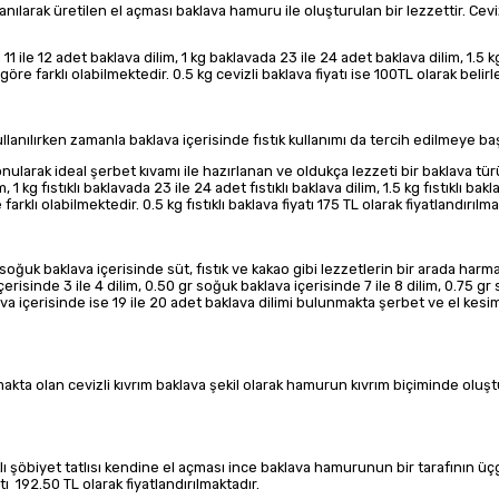
lanılarak üretilen el açması baklava hamuru ile oluşturulan bir lezzettir. Cevi
 11 ile 12 adet baklava dilim, 1 kg baklavada 23 ile 24 adet baklava dilim, 1.5
öre farklı olabilmektedir. 0.5 kg cevizli baklava fiyatı ise 100TL olarak belir
lanılırken zamanla baklava içerisinde fıstık kullanımı da tercih edilmeye baş
onularak ideal şerbet kıvamı ile hazırlanan ve oldukça lezzeti bir baklava türü 
lim, 1 kg fıstıklı baklavada 23 ile 24 adet fıstıklı baklava dilim, 1.5 kg fıstıklı
rklı olabilmektedir. 0.5 kg fıstıklı baklava fiyatı 175 TL olarak fiyatlandırılma
oğuk baklava içerisinde süt, fıstık ve kakao gibi lezzetlerin bir arada harma
çerisinde 3 ile 4 dilim, 0.50 gr soğuk baklava içerisinde 7 ile 8 dilim, 0.75 gr
ava içerisinde ise 19 ile 20 adet baklava dilimi bulunmakta şerbet ve el kesi
almakta olan cevizli kıvrım baklava şekil olarak hamurun kıvrım biçiminde olu
tıklı şöbiyet tatlısı kendine el açması ince baklava hamurunun bir tarafının 
atı 192.50 TL olarak fiyatlandırılmaktadır.