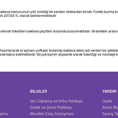
aklava hamurunun çıtır özelliği ile sevilen tatlılardan biridir. Fıstıklı burma
yatı 237,50 TL olarak belirlenmektedir.
lerek tüketilen baklava çeşitleri arasında bulunmaktadır. İkramlıklar arasın
lanarak el açması yufkalar kullanılıp baklava dilimi adı verilen bir şekilde 
ak kabul edilmektedir. Birçok kişinin alışkanlık olarak tükettiği ve nostaljik 
L
BİLGİLER
YARDIM
Veri Saklama ve İmha Politikası
Üyelik
Gizlilik ve Çerez Politikası
Adres Bil
ikamız
Mesafeli Satış Sözleşmesi
Sipariş Ta