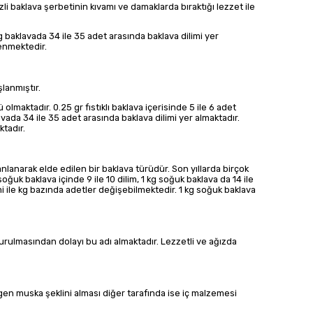
zli baklava şerbetinin kıvamı ve damaklarda bıraktığı lezzet ile
 kg baklavada 34 ile 35 adet arasında baklava dilimi yer
lenmektedir.
lanmıştır.
olmaktadır. 0.25 gr fıstıklı baklava içerisinde 5 ile 6 adet
 baklavada 34 ile 35 adet arasında baklava dilimi yer almaktadır.
ktadır.
nlanarak elde edilen bir baklava türüdür. Son yıllarda birçok
 soğuk baklava içinde 9 ile 10 dilim, 1 kg soğuk baklava da 14 ile
mi ile kg bazında adetler değişebilmektedir. 1 kg soğuk baklava
şturulmasından dolayı bu adı almaktadır. Lezzetli ve ağızda
üçgen muska şeklini alması diğer tarafında ise iç malzemesi