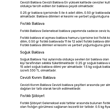
Cevizli Baklava Cevizli Baklava En yüksek kalitede cevizler kul
oldukça tercih edilen bir baklava çeşidi olmaktadır.
0.25 gr baklava içerisinde 5 ile 6 adet dilim, 0.50 gr baklavada
almaktadır. Baklava dilimleri el kesimi ve şerbet yoğunluğuna g
Fıstıklı Baklava
Fıstıklı Baklava Geleneksel baklava yapımında sadece ceviz kul
Fıstıklı baklava el açması baklava hamuru içerisine bol fıstık k
dilim, 0.50 gr fıstıklı baklavada 11 ile 12 adet fıstıklı baklava di
Fıstıklı baklava dilimleri el kesimi ve şerbet yoğunluğuna göre fa
Soğuk Baklava
Soğuk Baklava Yaz aylarında oldukça sevilen bir baklava olan s
kişi tarafından sıklıkla tüketilmektedir. 0.25 gr soğuk baklava i
15 adet soğuk baklava dilimi yer almaktadır. 1.5 kg soğuk bakl
ücreti 330 TL olmaktadır.
Cevizli Kıvrım Baklava
Cevizli Kıvrım Baklava Cevizli baklava çeşitleri arasında yer 
dağılan bir tatlı olarak tercih edilmektedir.
Fıstıklı Şöbiyet
Fıstıklı Şöbiyet Geleneksel eski tatlılar arasında bulunan fıs
olan fıstığın görülmesi sağlanan lezzetli bir tatlıdır. 0.5 kg fiy