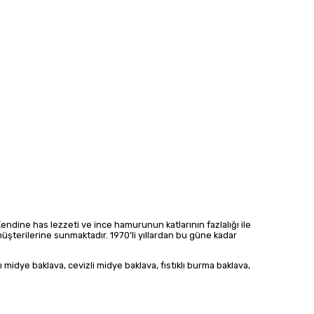
 Kendine has lezzeti ve ince hamurunun katlarının fazlalığı ile
 müşterilerine sunmaktadır. 1970’li yıllardan bu güne kadar
klı midye baklava, cevizli midye baklava, fıstıklı burma baklava,