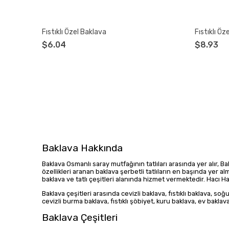
Fıstıklı Özel Baklava
Fıstıklı Öz
$6.04
$8.93
Baklava Hakkında
Baklava Osmanlı saray mutfağının tatlıları arasında yer alır, B
özellikleri aranan baklava şerbetli tatlıların en başında yer a
baklava ve tatlı çeşitleri alanında hizmet vermektedir. Hacı H
Baklava çeşitleri arasında cevizli baklava, fıstıklı baklava, soğu
cevizli burma baklava, fıstıklı şöbiyet, kuru baklava, ev baklava
Baklava Çeşitleri