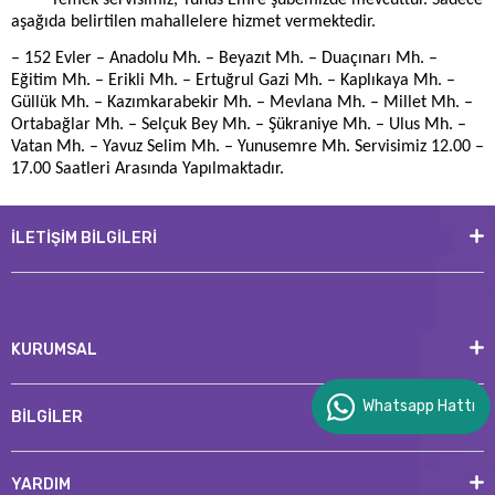
Yemek servisimiz, Yunus Emre şubemizde mevcuttur. Sadece
aşağıda belirtilen mahallelere hizmet vermektedir.
– 152 Evler – Anadolu Mh. – Beyazıt Mh. – Duaçınarı Mh. –
Eğitim Mh. – Erikli Mh. – Ertuğrul Gazi Mh. – Kaplıkaya Mh. –
Güllük Mh. – Kazımkarabekir Mh. – Mevlana Mh. – Millet Mh. –
Ortabağlar Mh. – Selçuk Bey Mh. – Şükraniye Mh. – Ulus Mh. –
Vatan Mh. – Yavuz Selim Mh. – Yunusemre Mh. Servisimiz 12.00 –
17.00 Saatleri Arasında Yapılmaktadır.
İLETİŞİM BİLGİLERİ
KURUMSAL
Whatsapp Hattı
BİLGİLER
YARDIM