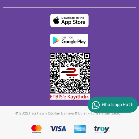
Whatsapp Hattı
© 2022 Hacı Hasan Oğulları Baklava & Börek - Tüm Hakları Saklıdır.