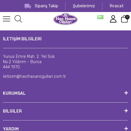
Sipariş Takip
Şubelerimiz
İhracat
0
İLETİŞİM BİLGİLERİ
Yunus Emre Mah. 2. Yel Sok.
No:2 Yıldırım - Bursa
444 1970
iletisim@hacihasanogullari.com.tr
KURUMSAL
BİLGİLER
YARDIM