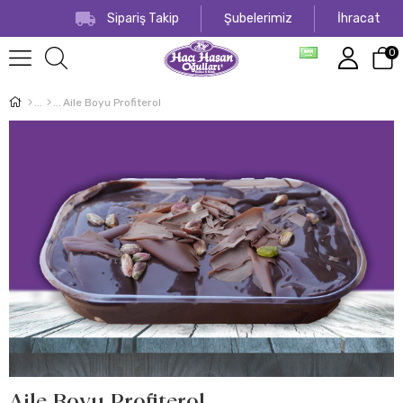
Sipariş Takip
Şubelerimiz
İhracat
0
Aile Boyu Profiterol
Aile Boyu Profiterol