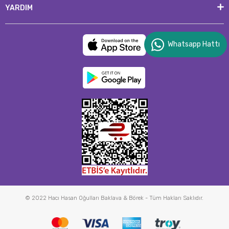
YARDIM
Whatsapp Hattı
© 2022 Hacı Hasan Oğulları Baklava & Börek - Tüm Hakları Saklıdır.