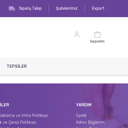
Sipariş Takip
Şubelerimiz
Export
Sepetim
TEPSİLER
İLER
YARDIM
Saklama ve İmha Politikası
Üyelik
lik ve Çerez Politikası
Adres Bilgilerim