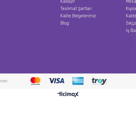
Kadayıf
Mesa
Teslimat Şartları
Kişis
Kalite Belgelerimiz
Kalit
Blog
Sıkça
İş B
ıdır.