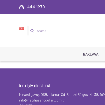
444 1970
BAKLAVA
İLETİŞİM BİLGİLERİ
Minareliçavuş OSB, Ihlamur Cd. Sanayi Bölgesi No:38, 1614
info@hacihasanogullari.com.tr