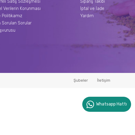
feli Satış Sözleşmesi
Sipariş Takibi
el Verilerin Korunması
İptal ve İade
e Politikamız
Yardım
 Sorulan Sorular
aşvurusu
Şubeler
İletişim
Whatsapp Hattı