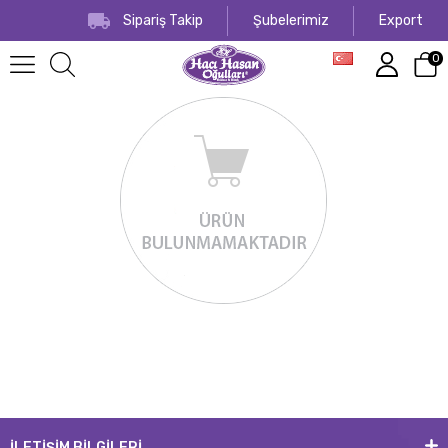
Sipariş Takip
Şubelerimiz
Export
0
İLETİŞİM BİLGİLERİ