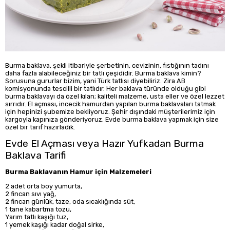
Burma baklava, şekli itibariyle şerbetinin, cevizinin, fıstığının tadını
daha fazla alabileceğiniz bir tatlı çeşididir. Burma baklava kimin?
Sorusuna gururlar bizim, yani Türk tatlısı diyebiliriz. Zira AB
komisyonunda tescilli bir tatlıdır. Her baklava türünde olduğu gibi
burma baklavayı da özel kılan; kaliteli malzeme, usta eller ve özel lezzet
sırrıdır. El açması, incecik hamurdan yapılan burma baklavaları tatmak
için hepinizi şubemize bekliyoruz. Şehir dışındaki müşterilerimiz için
kargoyla kapınıza gönderiyoruz. Evde burma baklava yapmak için size
özel bir tarif hazırladık.
Evde El Açması veya Hazır Yufkadan Burma
Baklava Tarifi
Burma Baklavanın Hamur için Malzemeleri
2 adet orta boy yumurta,
2 fincan sıvı yağ,
2 fincan günlük, taze, oda sıcaklığında süt,
1 tane kabartma tozu,
Yarım tatlı kaşığı tuz,
1 yemek kaşığı kadar doğal sirke,