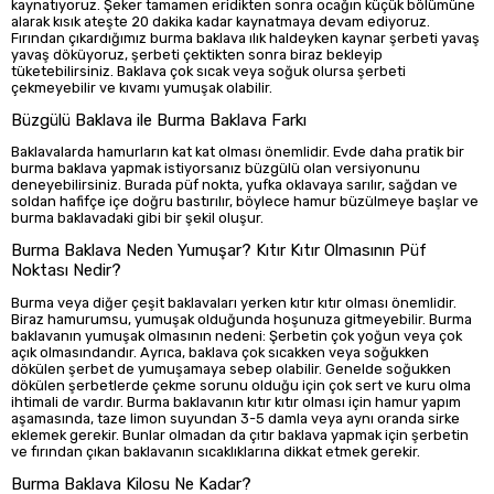
kaynatıyoruz. Şeker tamamen eridikten sonra ocağın küçük bölümüne
alarak kısık ateşte 20 dakika kadar kaynatmaya devam ediyoruz.
Fırından çıkardığımız burma baklava ılık haldeyken kaynar şerbeti yavaş
yavaş döküyoruz, şerbeti çektikten sonra biraz bekleyip
tüketebilirsiniz. Baklava çok sıcak veya soğuk olursa şerbeti
çekmeyebilir ve kıvamı yumuşak olabilir.
Büzgülü Baklava ile Burma Baklava Farkı
Baklavalarda hamurların kat kat olması önemlidir. Evde daha pratik bir
burma baklava yapmak istiyorsanız büzgülü olan versiyonunu
deneyebilirsiniz. Burada püf nokta, yufka oklavaya sarılır, sağdan ve
soldan hafifçe içe doğru bastırılır, böylece hamur büzülmeye başlar ve
burma baklavadaki gibi bir şekil oluşur.
Burma Baklava Neden Yumuşar? Kıtır Kıtır Olmasının Püf
Noktası Nedir?
Burma veya diğer çeşit baklavaları yerken kıtır kıtır olması önemlidir.
Biraz hamurumsu, yumuşak olduğunda hoşunuza gitmeyebilir. Burma
baklavanın yumuşak olmasının nedeni: Şerbetin çok yoğun veya çok
açık olmasındandır. Ayrıca, baklava çok sıcakken veya soğukken
dökülen şerbet de yumuşamaya sebep olabilir. Genelde soğukken
dökülen şerbetlerde çekme sorunu olduğu için çok sert ve kuru olma
ihtimali de vardır. Burma baklavanın kıtır kıtır olması için hamur yapım
aşamasında, taze limon suyundan 3-5 damla veya aynı oranda sirke
eklemek gerekir. Bunlar olmadan da çıtır baklava yapmak için şerbetin
ve fırından çıkan baklavanın sıcaklıklarına dikkat etmek gerekir.
Burma Baklava Kilosu Ne Kadar?