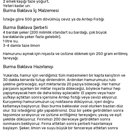
2 emek kaşığı taze yoğurt,
Yeteri kadar un.
Burma Baklava İç Malzemesi
İsteğe göre 500 gram dövülmüş ceviz ya da Antep Fıstığı
Burma Baklava Şerbeti
4 bardak şeker (200 milimlik standart su bardağı, çok büyük
bardaklarda şeker fazla gelebilir),
1 litre su,
3-4 damla taze limon
Hamurunu açmak için nişasta ve üstüne dökmek için 250 gram eritilmiş
tereyağı.
Burma Baklava Hazırlanışı
Yukarıda, hamur için verdiğimiz tüm malzemeleri bir kapta karıştırın ve
30 dakika kenarda tutup dinlendirin. Ardından hamurumuzu rulo
şekline getireceğiz, eşit miktarlarda 20 pazıya böleceği. Her hamur
parçasını açarken bir miktar nişasta dökeceğiz, böylece hamur hep
yapışmayacak hem de daha kolay açılacaktır. El yapımı veya hazır
yufkayı açtıktan sonra içerisine Antep fıstığı veya cevizi ekiyoruz.
Kuruyemişi hamurumuzun uç noktasına döküyoruz, içeri doğru
katlamaya başlıyoruz. Bazı burma baklavalar oval olurken bazıları düz
olur. Siz istediğiniz gibi yapabilirsiniz. Düz bir şekle getirdikten sonra
tepsimize sıralıyoruz ve üstüne erittiğimiz tereyağını, yavaş ve eşit
şekilde döküyoruz. Fırınımızı 200 dereceye getirdikten sonra
ısınmasını bekliyoruz. Fırına attıktan sonra şerbeti hazırlamaya
başlayın. Şeker, limon ve suyu büyük bir tencereye attıktan sonra