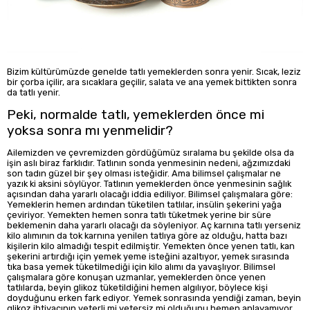
Bizim kültürümüzde genelde tatlı yemeklerden sonra yenir. Sıcak, leziz
bir çorba içilir, ara sıcaklara geçilir, salata ve ana yemek bittikten sonra
da tatlı yenir.
Peki, normalde tatlı, yemeklerden önce mi
yoksa sonra mı yenmelidir?
Ailemizden ve çevremizden gördüğümüz sıralama bu şekilde olsa da
işin aslı biraz farklıdır. Tatlının sonda yenmesinin nedeni, ağzımızdaki
son tadın güzel bir şey olması isteğidir. Ama bilimsel çalışmalar ne
yazık ki aksini söylüyor. Tatlının yemeklerden önce yenmesinin sağlık
açısından daha yararlı olacağı iddia ediliyor. Bilimsel çalışmalara göre:
Yemeklerin hemen ardından tüketilen tatlılar, insülin şekerini yağa
çeviriyor. Yemekten hemen sonra tatlı tüketmek yerine bir süre
beklemenin daha yararlı olacağı da söyleniyor. Aç karnına tatlı yerseniz
kilo alımının da tok karnına yenilen tatlıya göre az olduğu, hatta bazı
kişilerin kilo almadığı tespit edilmiştir. Yemekten önce yenen tatlı, kan
şekerini artırdığı için yemek yeme isteğini azaltıyor, yemek sırasında
tıka basa yemek tüketilmediği için kilo alımı da yavaşlıyor. Bilimsel
çalışmalara göre konuşan uzmanlar, yemeklerden önce yenen
tatlılarda, beyin glikoz tüketildiğini hemen algılıyor, böylece kişi
doyduğunu erken fark ediyor. Yemek sonrasında yendiği zaman, beyin
glikoz ihtiyacının yeterli mi yetersiz mi olduğunu hemen anlayamıyor.