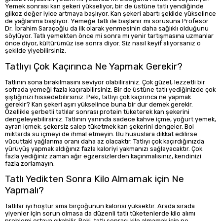
Yemek sonrası kan şekeri yükseliyor, bir de üstüne tatlı yendiğinde
glikoz değer iyice artmaya başlıyor. Kan şekeri abartı şekilde yükselince
de yağlanma başlıyor. Yemeğe tatlı ile başlanır mı sorusuna Profesör
Dr. İbrahim Saraçoğlu da ilk olarak yenmesinin daha sağlıklı olduğunu
söylüyor. Tatlı yemekten önce mi sonra mı yenir tartışmasına uzmanlar
önce diyor, kültürümüz ise sonra diyor. Siz nasıl keyif alıyorsanız o
şekilde yiyebilirsiniz.
Tatlıyı Çok Kaçırınca Ne Yapmak Gerekir?
Tatlının sona bırakılmasını seviyor olabilirsiniz. Çok güzel, lezzetli bir
sofrada yemeği fazla kaçırabilirsiniz. Bir de üstüne tatlı yediğinizde çok
şiştiğinizi hissedebilirsiniz. Peki, tatlıyı çok kaçırınca ne yapmak
gerekir? Kan şekeri aşırı yükselince buna bir dur demek gerekir.
Özellikle şerbetli tatlılar sonrası protein tüketerek kan şekerini
dengeleyebilirsiniz. Tatlının yanında sadece kahve içme, yoğurt yemek,
ayran içmek, şekersiz salep tüketmek kan şekerini dengeler. Bol
miktarda su içmeyi de ihmal etmeyin. Bu hususlara dikkat edilirse
vücuttaki yağlanma oranı daha az olacaktır. Tatlıyı çok kaçırdığınızda
yürüyüş yapmak aldığınız fazla kaloriyi yakmanızı sağlayacaktır. Çok
fazla yediğiniz zaman ağır egzersizlerden kaçınmalısınız, kendinizi
fazla zorlamayın.
Tatlı Yedikten Sonra Kilo Almamak için Ne
Yapmalı?
Tatlılar iyi hoştur ama birçoğunun kalorisi yüksektir. Arada sırada
yiyenler için sorun olmasa da düzenli tatlı tüketenlerde kilo alımı
problemi ortaya çıkabilir. Peki, tatlı sonrası kilo almamak için ne