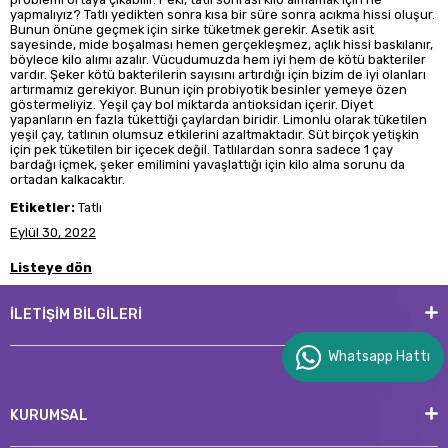
yapmalıyız? Tatlı yedikten sonra kısa bir süre sonra acıkma hissi oluşur.
Bunun önüne geçmek için sirke tüketmek gerekir. Asetik asit
sayesinde, mide boşalması hemen gerçekleşmez, açlık hissi baskılanır,
böylece kilo alımı azalır. Vücudumuzda hem iyi hem de kötü bakteriler
vardır. Şeker kötü bakterilerin sayısını artırdığı için bizim de iyi olanları
artırmamız gerekiyor. Bunun için probiyotik besinler yemeye özen
göstermeliyiz. Yeşil çay bol miktarda antioksidan içerir. Diyet
yapanların en fazla tükettiği çaylardan biridir. Limonlu olarak tüketilen
yeşil çay, tatlının olumsuz etkilerini azaltmaktadır. Süt birçok yetişkin
için pek tüketilen bir içecek değil. Tatlılardan sonra sadece 1 çay
bardağı içmek, şeker emilimini yavaşlattığı için kilo alma sorunu da
ortadan kalkacaktır.
Etiketler:
Tatlı
Eylül 30, 2022
Listeye dön
İLETİŞİM BİLGİLERİ
Whatsapp Hattı
KURUMSAL