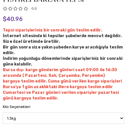
0.0
$40.96
Tepsi siparişleriniz bir sonraki gün teslim edilir.
İnternet sitesinde ki tepsiler şubelerde mevcut değildir.
Size özel üretimde üretilir.
Bir gün sonra size yakın şubeden kurye aracılığıyla teslim
edilir.
İndirim yoğunluğu dönemlerinde siparişleriniz bir sonraki
güne kalabilir.
Bursa dışı kargo gönderim günleri saat 09:00 ile 16:30
arasında
( Pazartesi, Salı, Çarşamba, Perşembe)
kargoya teslim edilir. Cuma günü verilen kargo siparişleri
Bursa'ya 1 gün uzaklıktaki illere kargoya teslim edilir
Cumartesi ve Pazar günleri verilen siparişler pazartesi
günü kargoya teslim edilir.
Kilo Seçenekleri