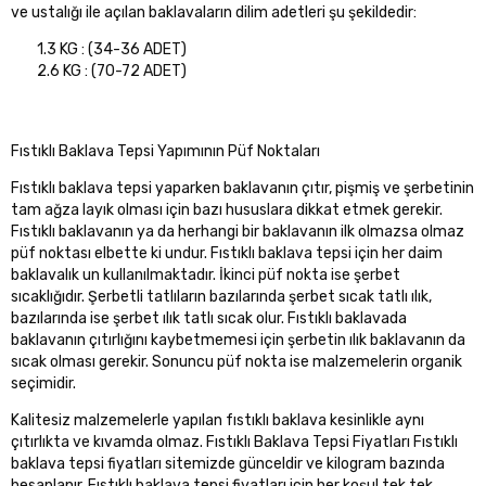
ve ustalığı ile açılan baklavaların dilim adetleri şu şekildedir:
1.3 KG : (34-36 ADET)
2.6 KG : (70-72 ADET)
Fıstıklı Baklava Tepsi Yapımının Püf Noktaları
Fıstıklı baklava tepsi yaparken baklavanın çıtır, pişmiş ve şerbetinin
tam ağza layık olması için bazı hususlara dikkat etmek gerekir.
Fıstıklı baklavanın ya da herhangi bir baklavanın ilk olmazsa olmaz
püf noktası elbette ki undur. Fıstıklı baklava tepsi için her daim
baklavalık un kullanılmaktadır. İkinci püf nokta ise şerbet
sıcaklığıdır. Şerbetli tatlıların bazılarında şerbet sıcak tatlı ılık,
bazılarında ise şerbet ılık tatlı sıcak olur. Fıstıklı baklavada
baklavanın çıtırlığını kaybetmemesi için şerbetin ılık baklavanın da
sıcak olması gerekir. Sonuncu püf nokta ise malzemelerin organik
seçimidir.
Kalitesiz malzemelerle yapılan fıstıklı baklava kesinlikle aynı
çıtırlıkta ve kıvamda olmaz. Fıstıklı Baklava Tepsi Fiyatları Fıstıklı
baklava tepsi fiyatları sitemizde günceldir ve kilogram bazında
hesaplanır. Fıstıklı baklava tepsi fiyatları için her koşul tek tek