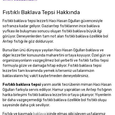
Fıstıklı Baklava Tepsi Hakkında
Fıstıklı baklava tepsi lezzeti Hacı Hasan Oğulları güvencesiyle
sofranıza kadar geliyor. Gaziantep fıstıklarının ince baklava
yufkası ile buluşması sonucu oluşan fıstıklı baklava büyük ilgi
görüyor. Deneyenlerden tam not alan fıstıklı baklava özellikle bol
Antep fıstığı ile göz dolduruyor.
Bursa’dan ünü dünyaya yayılan Hacı Hasan Oğulları baklava ve
diğer lezzetler konusunda maharetini ortaya koyuyor. Özel gün ve
organizasyonların vazgeçilmez bol şerbetli ve fıstıklı tatlısı tepsi
formuyla göze ve damağa hitap ediyor. Fıstıklı baklava tepsi
lezzetini tam kıvamında yemek isterseniz ustalarımızın
baklavalarını hiç vakit kaybetmeden deneyebilirsiniz.
Fıstıklı baklava tepsi
yarım asırlık tecrübenin mimarı Hacı Hasan
Oğulları farkıyla servis ediliyor. Hamur yaprakları ve Antep fıstığının
harika birleşimi fıstıklı baklava lezzetini ortaya çıkarıyor. Yiyenlerin
bir daha vazgeçemediği fıstıklı baklava özellikle bol fıstıklı oluşu
sayesinde daha çok seviliyor.
Fıstığı ve kaymağı
baklava
içinde elmas gibi işleyen ustalarımız