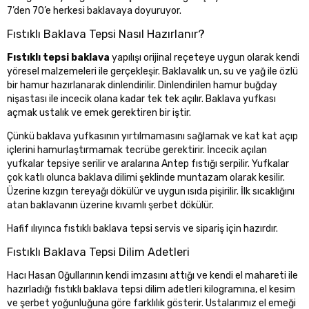
7’den 70’e herkesi baklavaya doyuruyor.
Fıstıklı Baklava Tepsi Nasıl Hazırlanır?
Fıstıklı tepsi baklava
yapılışı orijinal reçeteye uygun olarak kendi
yöresel malzemeleri ile gerçekleşir. Baklavalık un, su ve yağ ile özlü
bir hamur hazırlanarak dinlendirilir. Dinlendirilen hamur buğday
nişastası ile incecik olana kadar tek tek açılır. Baklava yufkası
açmak ustalık ve emek gerektiren bir iştir.
Çünkü baklava yufkasının yırtılmamasını sağlamak ve kat kat açıp
içlerini hamurlaştırmamak tecrübe gerektirir. İncecik açılan
yufkalar tepsiye serilir ve aralarına Antep fıstığı serpilir. Yufkalar
çok katlı olunca baklava dilimi şeklinde muntazam olarak kesilir.
Üzerine kızgın tereyağı dökülür ve uygun ısıda pişirilir. İlk sıcaklığını
atan baklavanın üzerine kıvamlı şerbet dökülür.
Hafif ılıyınca fıstıklı baklava tepsi servis ve sipariş için hazırdır.
Fıstıklı Baklava Tepsi Dilim Adetleri
Hacı Hasan Oğullarının kendi imzasını attığı ve kendi el mahareti ile
hazırladığı fıstıklı baklava tepsi dilim adetleri kilogramına, el kesim
ve şerbet yoğunluğuna göre farklılık gösterir. Ustalarımız el emeği