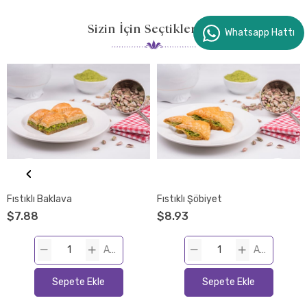
Sizin İçin Seçtiklerimiz
Whatsapp Hattı
‹
Fıstıklı Baklava
Fıstıklı Şöbiyet
$7.88
$8.93
ADET
ADET
Sepete Ekle
Sepete Ekle