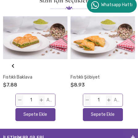
Sizin İçin Seçtiklerimiz
Whatsapp Hattı
‹
Fıstıklı Baklava
Fıstıklı Şöbiyet
$7.88
$8.93
ADET
ADET
Sepete Ekle
Sepete Ekle
İLETİŞİM BİLGİLERİ