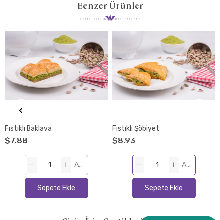
Benzer Ürünler
‹
Fıstıklı Baklava
Fıstıklı Şöbiyet
$7.88
$8.93
ADET
ADET
Sepete Ekle
Sepete Ekle