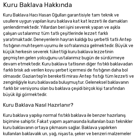
Kuru Baklava Hakkında
Kuru Baklava Hacı Hasan Oğulları garantisiyle tam teknik ve
usullere uygun yapılan kuru baklava kat kat lezzeti ile damakları
şenlendirmektedir. Yıllardan beri işini severek yapan ve aşkla
çalışan ustalarımız tüm tatlı çeşitlerinde lezzet farklı
yaratmaktadır. Deneyenlerin hayran kaldığı bu şerbetli tatlı Antep
fıstığının muhteşem uyumu ile sofralarınıza gelmektedir. Büyük ve
küçük herkesin severek tükettiği kuru baklava lezzetinin
geçmişten gelen yolcuğunu ustalarımız bugün de sürdürmeye
devam etmektedir. Kuru baklava tatlısının diğer fıstıklı baklavadan
farklı brisk adı verilen koyu şerbet içermesi de fıstığının daha bol
olmasıdır. Gaziantep’in bereketli mirası Antep fıstığı tüm lezzeti ve
zenginliğiyle kuru baklavada buluşmuştur. Geleneksel baklavanın
farklı bir versiyonu olan bu baklava çeşidi birçok kişi tarafından
büyük ilgi görmektedir.
Kuru Baklava Nasıl Hazırlanır?
Kuru baklava yapılışı normal fıstıklı baklava ile benzer hazırlanış
biçimine sahiptir. Fakat yapım aşamasında kullanılan bazı teknikler
kuru baklavanın ortaya çıkmasını sağlar. Baklava yapılırken
kullanılan baklavalık un, yağ, nişasta, şeker ve benzeri malzemeler