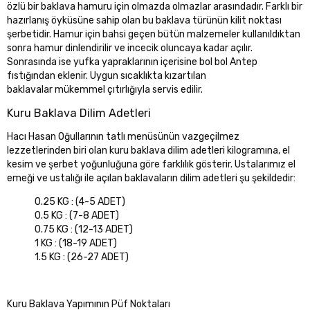
özlü bir baklava hamuru için olmazda olmazlar arasındadır. Farklı bir
hazırlanış öyküsüne sahip olan bu baklava türünün kilit noktası
şerbetidir. Hamur için bahsi geçen bütün malzemeler kullanıldıktan
sonra hamur dinlendirilir ve incecik oluncaya kadar açılır.
Sonrasında ise yufka yapraklarının içerisine bol bol Antep
fıstığından eklenir. Uygun sıcaklıkta kızartılan
baklavalar mükemmel çıtırlığıyla servis edilir.
Kuru Baklava Dilim Adetleri
Hacı Hasan Oğullarının tatlı menüsünün vazgeçilmez
lezzetlerinden biri olan kuru baklava dilim adetleri kilogramına, el
kesim ve şerbet yoğunluğuna göre farklılık gösterir. Ustalarımız el
emeği ve ustalığı ile açılan baklavaların dilim adetleri şu şekildedir:
0.25 KG : (4-5 ADET)
0.5 KG : (7-8 ADET)
0.75 KG : (12-13 ADET)
1 KG : (18-19 ADET)
1.5 KG : (26-27 ADET)
Kuru Baklava Yapımının Püf Noktaları