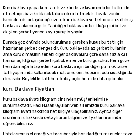
Kuru baklava yaparken tam lezzetinde ve kıvamında bir tatlı elde
etmek için bazı kritik noktalara dikkat etmekte fayda vardır.
İsminden de anlaşılacağı üzere kuru baklava şerbet oranı azaltılmış
baklava anlamına gelir. Yani diğer baklavalarda olduğu gibi bol ve
akışkan şerbet yerine koyu şurupla yapılır.
Burada göz önünde bulundurulması gereken husus bu tatlı için
hazırlanan şerbet dengesidir. Kuru baklavada az şerbet kullanılır
ama kuru olmasının sebebi diğer baklavalara göre daha fazla kat
hamur açıldığı için şerbeti çabuk emer ve kuru gözükür. Hem göze
hem damağa hitap eden kuru baklava için bir diğer püf nokta ise
tatlı yapımında kullanılacak malzemelerin hepsinin oda sıcaklığında
olmasıdır. Böylelikle tatlı hem kolay açılır hem de daha çıtır olur.
Kuru Baklava Fiyatları
Kuru baklava fiyatı kilogram cinsinden müşterilerimize
sunulmaktadır. Hacı Hasan Oğulları web sitemizde kuru baklava
kilogram fiyatı hakkında net bilgiye ulaşabilirsiniz. Ayrıca diğer
ürünlerimiz hakkında detaylı ürün bilgileri ve fiyatlarını anında
öğrenebilirsiniz.
Ustalarımızın el emeği ve tecrübesiyle hazırladığı tüm ürünler taze