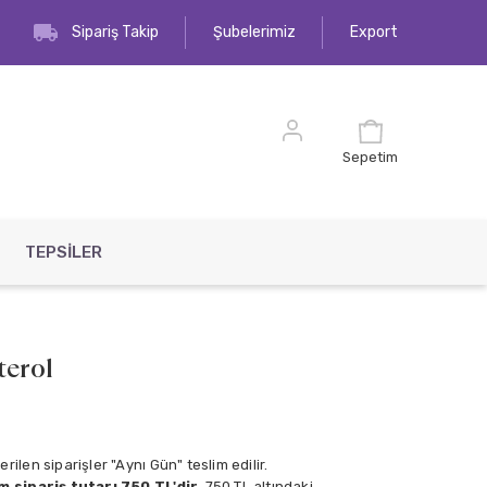
Sipariş Takip
Şubelerimiz
Export
Sepetim
TEPSİLER
terol
rilen siparişler "Aynı Gün" teslim edilir.
 sipariş tutarı 750 TL'dir.
750 TL altındaki