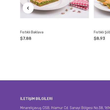
‹
Fıstıklı Baklava
Fıstıklı Şö
$7.88
$8.93
İLETİŞİM BİLGİLERİ
Minareliçavuş OSB, Ihlamur Cd. Sanayi Bölgesi No:38, 1614