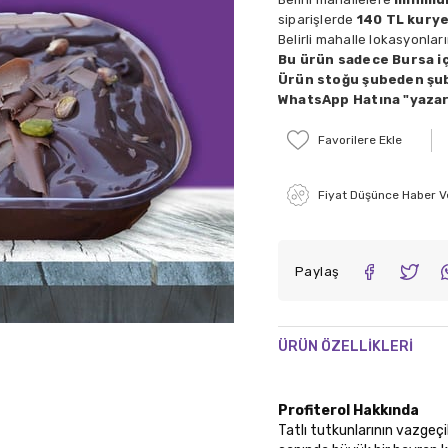
siparişlerde
140 TL kurye
Belirli mahalle lokasyonlar
Bu ürün sadece Bursa iç
Ürün stoğu şubeden şub
WhatsApp Hatına "yazara
Favorilere Ekle
Fiyat Düşünce Haber V
Paylaş
ÜRÜN ÖZELLIKLERI
Profiterol Hakkında
Tatlı tutkunlarının vazgeç