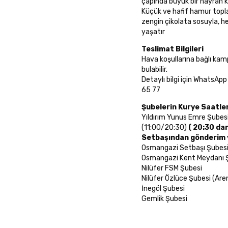
çapında büyük bir hayran kit
Küçük ve hafif hamur topla
zengin çikolata sosuyla, h
yaşatır
Teslimat Bilgileri
Hava koşullarına bağlı ka
bulabilir.
Detaylı bilgi için WhatsApp
65 77
Şubelerin Kurye Saatle
Yıldırım Yunus Emre Şubes
(11:00/20:30)
( 20:30 dan
Setbaşından gönderim y
Osmangazi Setbaşı Şub
Osmangazi Kent Meydanı 
Nilüfer FSM Şubesi
Nilüfer Özlüce Şubesi (Ar
İnegöl Şubesi (1
Gemlik Şubesi (1