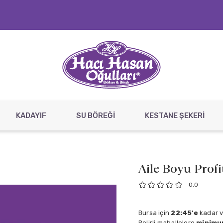
KADAYIF
SU BÖREĞİ
KESTANE ŞEKERİ
Aile Boyu Profi
0.0
Bursa için
22:45'e
kadar ve
Belirli mahallelere
minimum