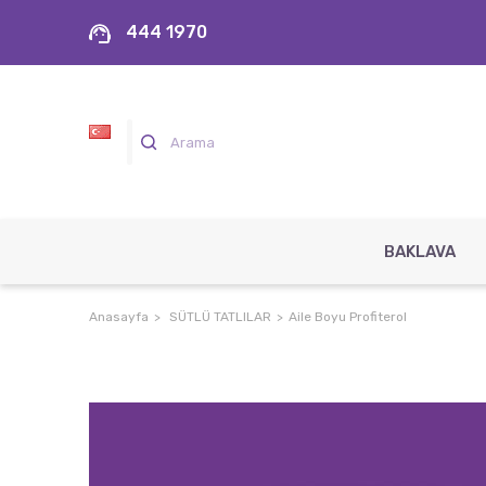
444 1970
BAKLAVA
Anasayfa
SÜTLÜ TATLILAR
Aile Boyu Profiterol