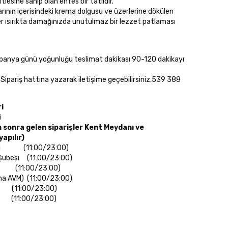
lesine sahip olan enfes bir tatlıdır.
rının içerisindeki krema dolgusu ve üzerlerine dökülen
er ısırıkta damağınızda unutulmaz bir lezzet patlaması
mpanya günü yoğunluğu teslimat dakikası 90-120 dakikayı
 Sipariş hattına yazarak iletişime geçebilirsiniz.539 388
ri
i
 sonra gelen siparişler Kent Meydanı ve
apılır)
esi (11:00/23:00)
Şubesi (11:00/23:00)
 (11:00/23:00)
ena AVM) (11:00/23:00)
1:00/23:00)
1:00/23:00)