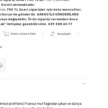
 ücreti alınmaktadır.
ında
750 TL üzeri siparişler için kota mevcuttur.
i kurye ile gönderilir. KARGO İLE GÖNDERİLMEZ
eye değişebilir. Ürün siparişi vermeden önce
k" iletişime geçebilirsiniz. 539 338 65 77
İstek Listeme Ekle
Karşılaştır
er
ilmezi profiterol, Fransız mutfağından çıkan ve dünya