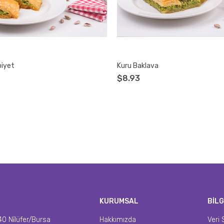
biyet
Kuru Baklava
$8.93
KURUMSAL
BİLG
0 Ni̇lüfer/Bursa
Hakkımızda
Veri 