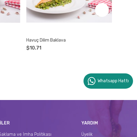
Havuç Dilim Baklava
Kestane 
$10.71
$8.40
Whatsapp Hattı
İLER
YARDIM
Saklama ve İmha Politikası
Üyelik