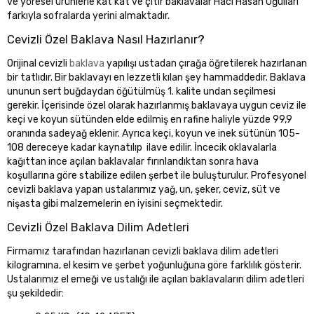
ve yöresel ürünlerle kat kat ve çıtır baklavalar Hacı Hasan Oğulları
farkıyla sofralarda yerini almaktadır.
Cevizli Özel Baklava Nasıl Hazırlanır?
Orijinal cevizli
baklava
yapılışı ustadan çırağa öğretilerek hazırlanan
bir tatlıdır. Bir baklavayı en lezzetli kılan şey hammaddedir. Baklava
ununun sert buğdaydan öğütülmüş 1. kalite undan seçilmesi
gerekir. İçerisinde özel olarak hazırlanmış baklavaya uygun ceviz ile
keçi ve koyun sütünden elde edilmiş en rafine haliyle yüzde 99,9
oranında sadeyağ eklenir. Ayrıca keçi, koyun ve inek sütünün 105-
108 dereceye kadar kaynatılıp ilave edilir. İncecik oklavalarla
kağıttan ince açılan baklavalar fırınlandıktan sonra hava
koşullarına göre stabilize edilen şerbet ile buluşturulur. Profesyonel
cevizli baklava yapan ustalarımız yağ, un, şeker, ceviz, süt ve
nişasta gibi malzemelerin en iyisini seçmektedir.
Cevizli Özel Baklava Dilim Adetleri
Firmamız tarafından hazırlanan cevizli baklava dilim adetleri
kilogramına, el kesim ve şerbet yoğunluğuna göre farklılık gösterir.
Ustalarımız el emeği ve ustalığı ile açılan baklavaların dilim adetleri
şu şekildedir: