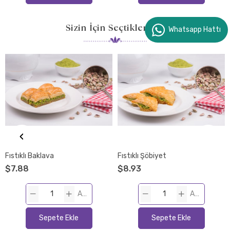
Sizin İçin Seçtiklerimiz
Whatsapp Hattı
‹
Fıstıklı Baklava
Fıstıklı Şöbiyet
$7.88
$8.93
ADET
ADET
Sepete Ekle
Sepete Ekle