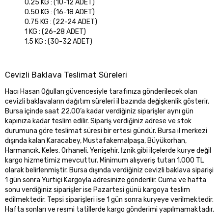
0.25 KG : (10-12 ADET)
0.50 KG : (16-18 ADET)
0.75 KG : (22-24 ADET)
1 KG : (26-28 ADET)
1,5 KG : (30-32 ADET)
Cevizli Baklava Teslimat Süreleri
Hacı Hasan Oğulları güvencesiyle tarafınıza gönderilecek olan
cevizli baklavaların dağıtım süreleri il bazında değişkenlik gösterir.
Bursa içinde saat 22.00’a kadar verdiğiniz siparişler aynı gün
kapınıza kadar teslim edilir. Sipariş verdiğiniz adrese ve stok
durumuna göre teslimat süresi bir ertesi gündür. Bursa il merkezi
dışında kalan Karacabey, Mustafakemalpaşa, Büyükorhan,
Harmancık, Keles, Orhaneli, Yenişehir, İznik gibi ilçelerde kurye değil
kargo hizmetimiz mevcuttur. Minimum alışveriş tutarı 1.000 TL
olarak belirlenmiştir. Bursa dışında verdiğiniz cevizli baklava siparişi
1 gün sonra Yurtiçi Kargoyla adresinize gönderilir. Cuma ve hafta
sonu verdiğiniz siparişler ise Pazartesi günü kargoya teslim
edilmektedir. Tepsi siparişleri ise 1 gün sonra kuryeye verilmektedir.
Hafta sonları ve resmi tatillerde kargo gönderimi yapılmamaktadır.