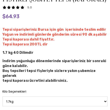
5.0
$64.93
Tepsi siparişleriniz Bursa için gün içerisinde teslim edilir
Yoğun ve indirimli günlerde gönderim süresi 90 dk aşabilir
Tepsi kaporası dahil fiyattır.
Tepsi kaporası 200TL dir
1.7 kg 40 Dilimdir
İndirim yoğunluğu dönemlerinde siparişleriniz bir sonraki
güne kalabilir.
Boş tepsileri tepsi fişleriyle sizlere yakın şubemize
gelerek
tepsi kaporası ücretini alabilirsiniz.
Kilo Seçenekleri