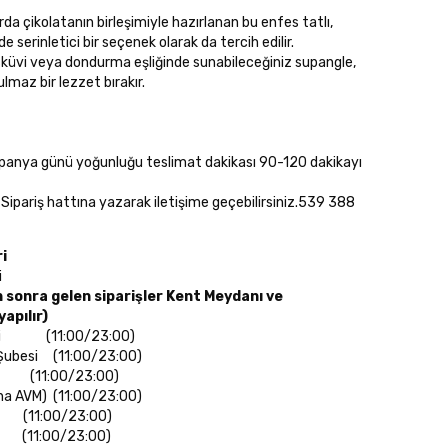
rda çikolatanın birleşimiyle hazırlanan bu enfes tatlı,
de serinletici bir seçenek olarak da tercih edilir.
 bisküvi veya dondurma eşliğinde sunabileceğiniz supangle,
maz bir lezzet bırakır.
mpanya günü yoğunluğu teslimat dakikası 90-120 dakikayı
 Sipariş hattına yazarak iletişime geçebilirsiniz.539 388
ri
i
 sonra gelen siparişler Kent Meydanı ve
apılır)
esi (11:00/23:00)
Şubesi (11:00/23:00)
 (11:00/23:00)
ena AVM) (11:00/23:00)
1:00/23:00)
1:00/23:00)