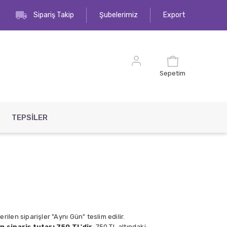
Sipariş Takip
Şubelerimiz
Export
Sepetim
TEPSİLER
rilen siparişler "Aynı Gün" teslim edilir.
 sipariş tutarı 750 TL'dir.
750 TL altındaki