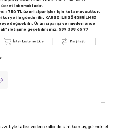
 ücreti alınmaktadır.
ında
750 TL üzeri siparişler için kota mevcuttur.
i kurye ile gönderilir. KARGO İLE GÖNDERİLMEZ
eye değişebilir. Ürün siparişi vermeden önce
k" iletişime geçebilirsiniz. 539 338 65 77
İstek Listeme Ekle
Karşılaştır
er
ezzetiyle tatlıseverlerin kalbinde taht kurmuş, geleneksel