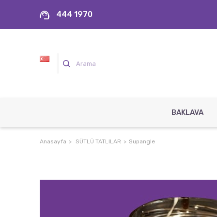
444 1970
BAKLAVA
Anasayfa
SÜTLÜ TATLILAR
Supangle