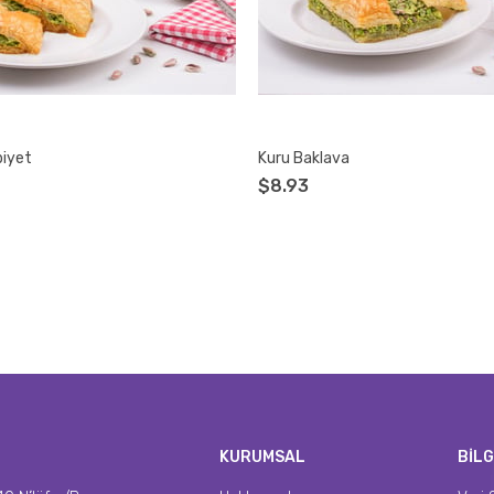
biyet
Kuru Baklava
$8.93
KURUMSAL
BİLG