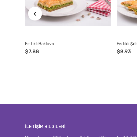
‹
Fıstıklı Baklava
Fıstıklı Şö
$7.88
$8.93
İLETİŞİM BİLGİLERİ