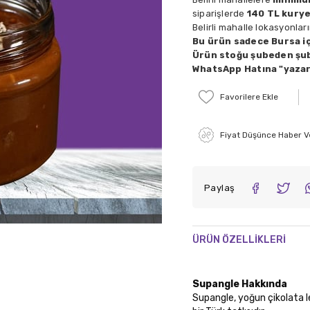
siparişlerde
140 TL kurye
Belirli mahalle lokasyonlar
Bu ürün sadece Bursa iç
Ürün stoğu şubeden şub
WhatsApp Hatına "yazara
Favorilere Ekle
Fiyat Düşünce Haber V
Paylaş
ÜRÜN ÖZELLIKLERI
Supangle Hakkında
Supangle, yoğun çikolata l