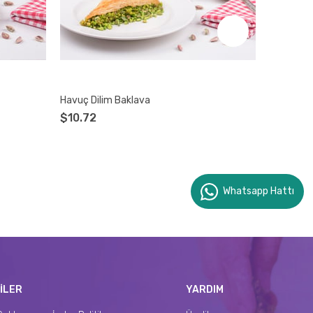
Havuç Dilim Baklava
Kestane 
$10.72
$8.41
Whatsapp Hattı
İLER
YARDIM