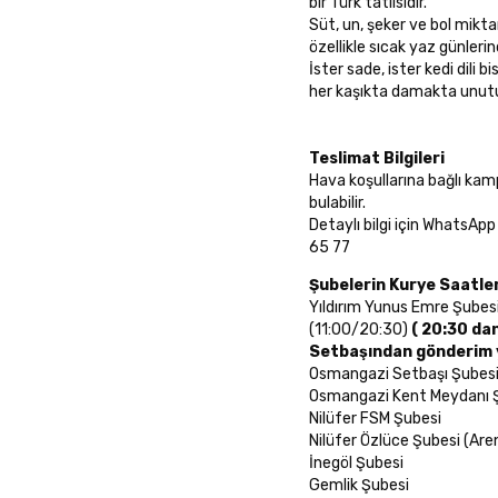
bir Türk tatlısıdır.
Süt, un, şeker ve bol mikta
özellikle sıcak yaz günlerin
İster sade, ister kedi dili
her kaşıkta damakta unutul
Teslimat Bilgileri
Hava koşullarına bağlı ka
bulabilir.
Detaylı bilgi için WhatsApp
65 77
Şubelerin Kurye Saatle
Yıldırım Yunus Emre Şubes
(11:00/20:30)
( 20:30 dan
Setbaşından gönderim y
Osmangazi Setbaşı Şub
Osmangazi Kent Meydanı 
Nilüfer FSM Şubesi
Nilüfer Özlüce Şubesi (Ar
İnegöl Şubesi (1
Gemlik Şubesi (1